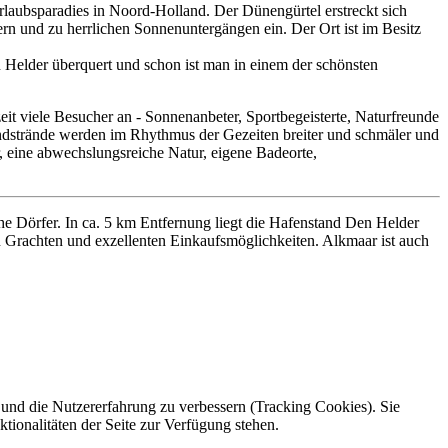
Urlaubsparadies in Noord-Holland. Der Dünengürtel erstreckt sich
rn und zu herrlichen Sonnenuntergängen ein. Der Ort ist im Besitz
Helder überquert und schon ist man in einem der schönsten
eit viele Besucher an - Sonnenanbeter, Sportbegeisterte, Naturfreunde
Sandstrände werden im Rhythmus der Gezeiten breiter und schmäler und
r, eine abwechslungsreiche Natur, eigene Badeorte,
he Dörfer. In ca. 5 km Entfernung liegt die Hafenstand Den Helder
n Grachten und exzellenten Einkaufsmöglichkeiten. Alkmaar ist auch
e und die Nutzererfahrung zu verbessern (Tracking Cookies). Sie
tionalitäten der Seite zur Verfügung stehen.