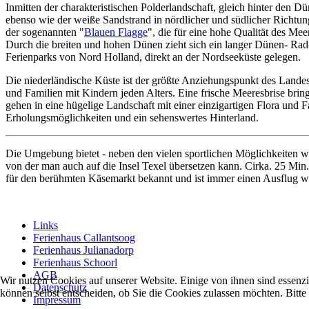
Inmitten der charakteristischen Polderlandschaft, gleich hinter den Dü
ebenso wie der weiße Sandstrand in nördlicher und südlicher Richtu
der sogenannten "
Blauen Flagge
", die für eine hohe Qualität des Mee
Durch die breiten und hohen Dünen zieht sich ein langer Dünen- Ra
Ferienparks von Nord Holland, direkt an der Nordseeküste gelegen.
Die niederländische Küste ist der größte Anziehungspunkt des Landes.
und Familien mit Kindern jeden Alters. Eine frische Meeresbrise bri
gehen in eine hügelige Landschaft mit einer einzigartigen Flora und 
Erholungsmöglichkeiten und ein sehenswertes Hinterland.
Die Umgebung bietet - neben den vielen sportlichen Möglichkeiten wie
von der man auch auf die Insel Texel übersetzen kann. Cirka. 25 Min
für den berühmten Käsemarkt bekannt und ist immer einen Ausflug we
Links
Ferienhaus Callantsoog
Ferienhaus Julianadorp
Ferienhaus Schoorl
AGB
Wir nutzen Cookies auf unserer Website. Einige von ihnen sind essenzi
Datenschutz
können selbst entscheiden, ob Sie die Cookies zulassen möchten. Bitte
Impressum