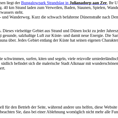
nen liegt der
Bungalowpark Strandslag in
Julianadorp aan Zee
, Ihr 
ng. 40 km Strand laden zum Verweilen, Baden, Staunen, Spielen, Wande
rwassers steht.
d- und Wanderweg. Kurz die schwach befahrene Dünenstraße nach Den 
 Dieses vielseitige Gebiet aus Strand und Dünen lockt zu jeder Jahresz
ngt gesunde, salzhaltige Luft zur Küste- und damit neue Energie. Die 
Fauna über. Jedes Gebiet entlang der Küste hat seinen eigenen Charakte
 schwimmen, surfen, kiten und segeln, viele reizvolle urniederländisc
. südlich befindet sich die malerische Stadt Alkmaar mit wunderschöne
rt.
ell für den Betrieb der Seite, während andere uns helfen, diese Websit
 beachten Sie, dass bei einer Ablehnung womöglich nicht mehr alle Funk