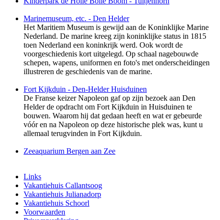
Kinderpark de Holle Bolle Boom - Tuitjenhorn
Marinemuseum, etc. - Den Helder
Het Maritiem Museum is gewijd aan de Koninklijke Marine
Nederland. De marine kreeg zijn koninklijke status in 1815
toen Nederland een koninkrijk werd. Ook wordt de
voorgeschiedenis kort uitgelegd. Op schaal nagebouwde
schepen, wapens, uniformen en foto's met onderscheidingen
illustreren de geschiedenis van de marine.
Fort Kijkduin - Den-Helder Huisduinen
De Franse keizer Napoleon gaf op zijn bezoek aan Den
Helder de opdracht om Fort Kijkduin in Huisduinen te
bouwen. Waarom hij dat gedaan heeft en wat er gebeurde
vóór en na Napoleon op deze historische plek was, kunt u
allemaal terugvinden in Fort Kijkduin.
Zeeaquarium Bergen aan Zee
Links
Vakantiehuis Callantsoog
Vakantiehuis Julianadorp
Vakantiehuis Schoorl
Voorwaarden