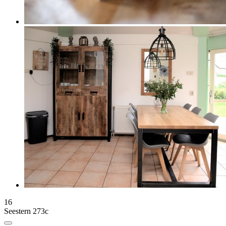
16
Seestern 273c