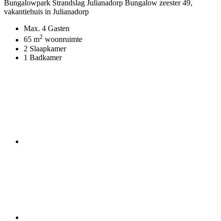
Bungalowpark Strandslag Julianadorp Bungalow zeester 49
,
vakantiehuis in Julianadorp
Max. 4 Gasten
2
65 m
woonruimte
2 Slaapkamer
1 Badkamer