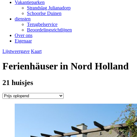
Vakantieparken
Strandslag Julianadorp
Schoorlse Duinen
diensten
Terugbelservice
Beoordelingsrichtlijnen
Over ons
Eigenaar
Lijstweergave
Kaart
Ferienhäuser in Nord Holland
21 huisjes