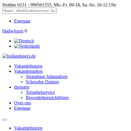
Hotline
0231 - 999561555, Mo.-Fr. 09-18, Sa.-So. 10-12 Uhr
Eigenaar
bladwijzers
0
Vakantiehuizen
Vakantieparken
Strandslag Julianadorp
Schoorlse Duinen
diensten
Terugbelservice
Beoordelingsrichtlijnen
Over ons
Eigenaar
Vakantiehuizen