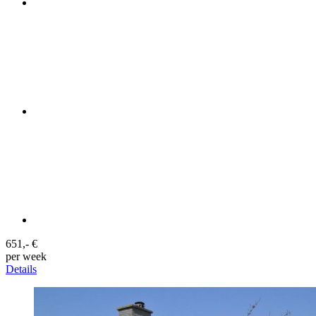
651,- €
per week
Details