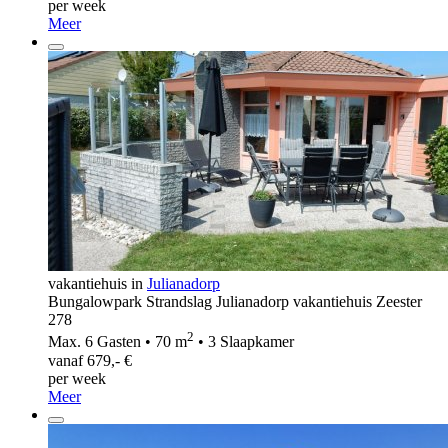
per week
Meer
vakantiehuis in
Julianadorp
Bungalowpark Strandslag Julianadorp vakantiehuis Zeester
278
2
Max. 6 Gasten • 70 m
• 3 Slaapkamer
vanaf 679,- €
per week
Meer