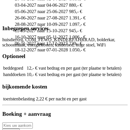
03-04-2027 naar 04-06-2027
880,- €
05-06-2027 naar 25-06-2027
985,- €
26-06-2027 naar 27-08-2027
1.391,- €
28-08-2027 naar 10-09-2027
1.097,- €
Inbegrepen services
11-09-2027 naar 15-10-2027
945,- €
16-10-2027 naar 05-11-2027
1.006,- €
huisdiervrij, COM_FEWO_KINDERFAHRRAD, bolderkar,
06-11-2027 naar 17-12-2027
730,- €
schoonmaak, energiekosten, kinderbed, hoge stoel, WiFi
18-12-2027 naar 07-01-2028
1.050,- €
Optioneel
beddegoed
12,- € vast bedrag en per gast (ter plaatse te betalen)
handdoeken
10,- € vast bedrag en per gast (ter plaatse te betalen)
bijkomende kosten
toeristenbelasting
2,22 € per nacht en per gast
Boeking + aanvraag