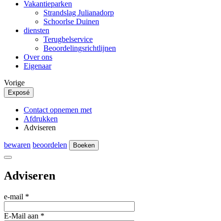
Vakantieparken
Strandslag Julianadorp
Schoorlse Duinen
diensten
Terugbelservice
Beoordelingsrichtlijnen
Over ons
Eigenaar
Vorige
Exposé
Contact opnemen met
Afdrukken
Adviseren
bewaren
beoordelen
Boeken
Adviseren
e-mail
*
E-Mail aan
*