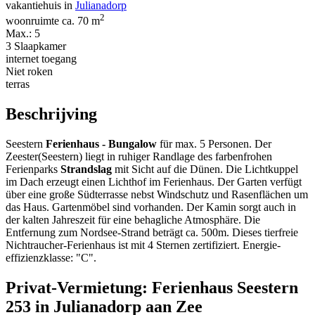
vakantiehuis in
Julianadorp
2
woonruimte ca. 70 m
Max.: 5
3 Slaapkamer
internet toegang
Niet roken
terras
Beschrijving
Seestern
Ferienhaus - Bungalow
für max. 5 Personen. Der
Zeester(Seestern) liegt in ruhiger Randlage des farbenfrohen
Ferienparks
Strandslag
mit Sicht auf die Dünen. Die Lichtkuppel
im Dach erzeugt einen Lichthof im Ferienhaus. Der Garten verfügt
über eine große Südterrasse nebst Windschutz und Rasenflächen um
das Haus. Gartenmöbel sind vorhanden. Der Kamin sorgt auch in
der kalten Jahreszeit für eine behagliche Atmosphäre. Die
Entfernung zum Nordsee-Strand beträgt ca. 500m. Dieses tierfreie
Nichtraucher-Ferienhaus ist mit 4 Sternen zertifiziert. Energie­
effizienz­klasse: "C".
Privat-Vermietung: Ferienhaus Seestern
253 in Julianadorp aan Zee