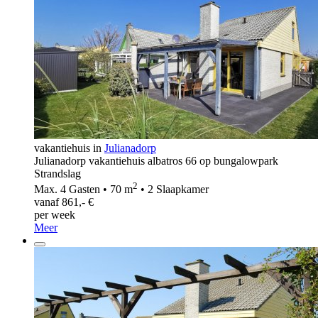
vakantiehuis in
Julianadorp
Julianadorp vakantiehuis albatros 66 op bungalowpark
Strandslag
2
Max. 4 Gasten • 70 m
• 2 Slaapkamer
vanaf 861,- €
per week
Meer