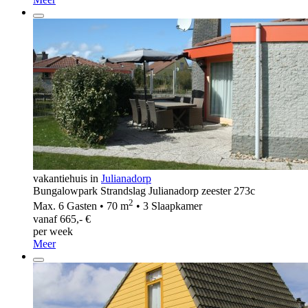
vakantiehuis in
Julianadorp
Bungalowpark Strandslag Julianadorp zeester 273c
2
Max. 6 Gasten • 70 m
• 3 Slaapkamer
vanaf 665,- €
per week
Meer